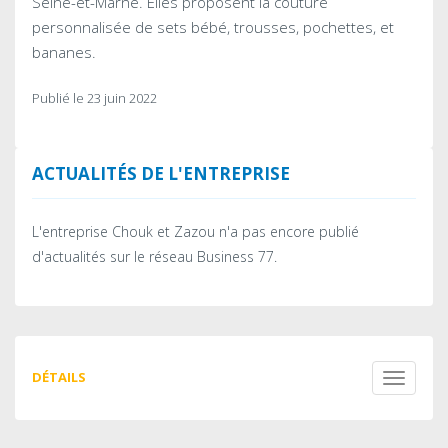
Seine-et-Marne. Elles proposent la couture
personnalisée de sets bébé, trousses, pochettes, et
bananes.
Publié le 23 juin 2022
ACTUALITÉS DE L'ENTREPRISE
L'entreprise Chouk et Zazou n'a pas encore publié
d'actualités sur le réseau Business 77.
DÉTAILS
Toggle
navigati