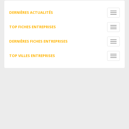
DERNIÈRES ACTUALITÉS
Toggle
navigati
TOP FICHES ENTREPRISES
Toggle
navigati
DERNIÈRES FICHES ENTREPRISES
Toggle
navigati
TOP VILLES ENTREPRISES
Toggle
navigati