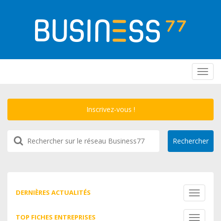
Toggl
navig
Inscrivez-vous !
DERNIÈRES ACTUALITÉS
Toggle
navigati
TOP FICHES ENTREPRISES
Toggle