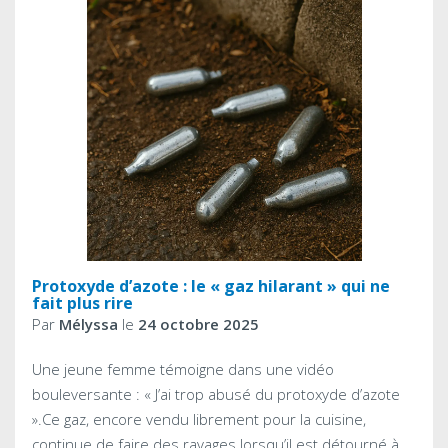
Protoxyde d’azote : le « gaz hilarant » qui ne
fait plus rire
Par
Mélyssa
le
24 octobre 2025
Une jeune femme témoigne dans une vidéo
bouleversante : « J’ai trop abusé du protoxyde d’azote
».Ce gaz, encore vendu librement pour la cuisine,
continue de faire des ravages lorsqu’il est détourné à