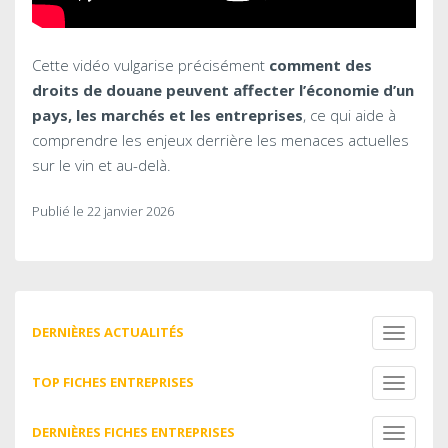
Cette vidéo vulgarise précisément
comment des
droits de douane peuvent affecter l’économie d’un
pays, les marchés et les entreprises
, ce qui aide à
comprendre les enjeux derrière les menaces actuelles
sur le vin et au-delà.
Publié le 22 janvier 2026
DERNIÈRES ACTUALITÉS
Toggle
navigati
TOP FICHES ENTREPRISES
Toggle
navigati
DERNIÈRES FICHES ENTREPRISES
Toggle