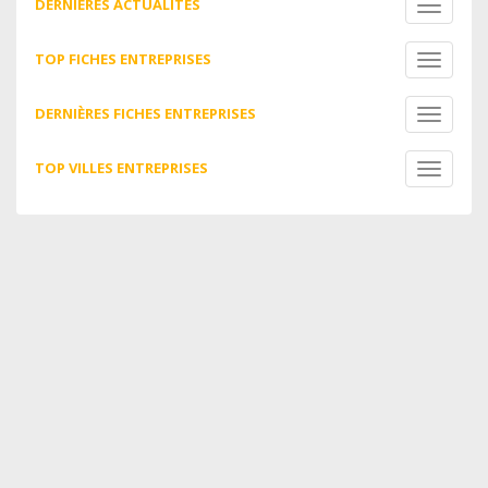
DERNIÈRES ACTUALITÉS
Toggle
navigati
TOP FICHES ENTREPRISES
Toggle
navigati
DERNIÈRES FICHES ENTREPRISES
Toggle
navigati
TOP VILLES ENTREPRISES
Toggle
navigati