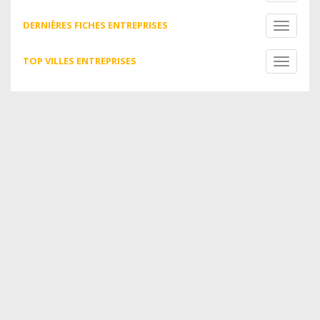
navigati
DERNIÈRES FICHES ENTREPRISES
Toggle
navigati
TOP VILLES ENTREPRISES
Toggle
navigati