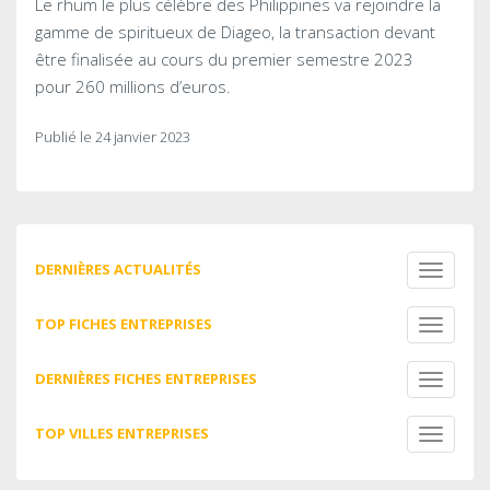
Le rhum le plus célèbre des Philippines va rejoindre la
gamme de spiritueux de Diageo, la transaction devant
être finalisée au cours du premier semestre 2023
pour 260 millions d’euros.
Publié le 24 janvier 2023
DERNIÈRES ACTUALITÉS
Toggle
navigati
TOP FICHES ENTREPRISES
Toggle
navigati
DERNIÈRES FICHES ENTREPRISES
Toggle
navigati
TOP VILLES ENTREPRISES
Toggle
navigati