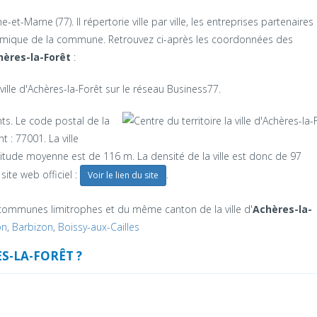
et-Marne (77). Il répertorie ville par ville, les entreprises partenaires 
onomique de la commune. Retrouvez ci-après les coordonnées des
hères-la-Forêt
:
ille d'Achères-la-Forêt sur le réseau Business77.
s. Le code postal de la
 : 77001. La ville
titude moyenne est de 116 m. La densité de la ville est donc de 97
site web officiel :
.
Voir le lien du site
communes limitrophes et du même canton de la ville d'
Achères-la-
on
,
Barbizon
,
Boissy-aux-Cailles
S-LA-FORÊT ?