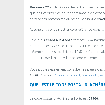
Business77
est le réseau des entreprises de Seine-
que des chiffres clés en rapport avec la vie éc
entreprises partenaires du réseau de la ville d'
Ac
Aucune entreprise n'est encore référencé dans la v
La ville d'
Achères-la-Forêt
compte 1224 habitant
commune est 77760 et le code INSEE est le suivant
2
s'étend sur une superficie de 12.62 km
et son al
2
habitants par km
. La ville possède également un 
Vous pouvez également consulter les pages des 
Forêt
. À savoir :
Arbonne-la-Forêt
,
Amponville
,
Av
QUEL EST LE CODE POSTAL D' ACHÈRE
Le code postal d' Achères-la-Forêt est
77760
.