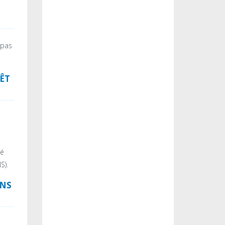
 pas
ÊT
té
S).
ONS