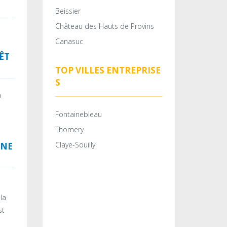
Beissier
Château des Hauts de Provins
Canasuc
ÊT
TOP VILLES ENTREPRISE
S
a
Fontainebleau
Thomery
Claye-Souilly
UNE
la
st