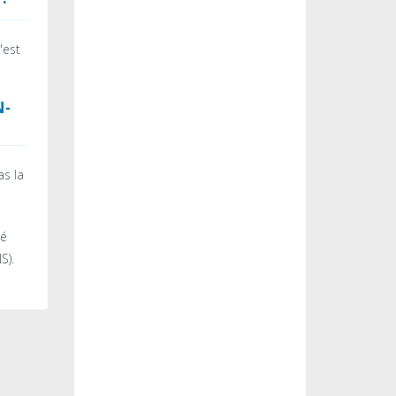
'est
N-
s la
té
S).