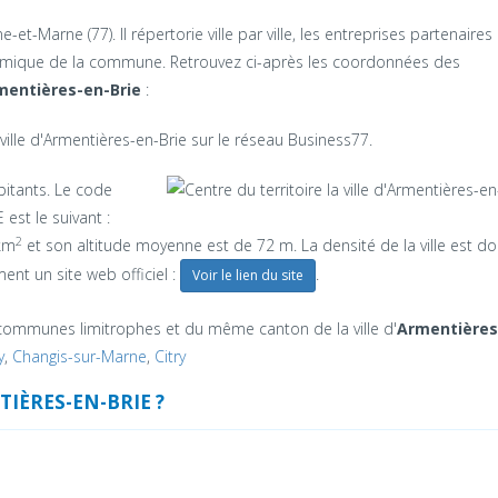
et-Marne (77). Il répertorie ville par ville, les entreprises partenaires 
onomique de la commune. Retrouvez ci-après les coordonnées des
mentières-en-Brie
:
ville d'Armentières-en-Brie sur le réseau Business77.
itants. Le code
est le suivant :
2
 km
et son altitude moyenne est de 72 m. La densité de la ville est d
ment un site web officiel :
.
Voir le lien du site
communes limitrophes et du même canton de la ville d'
Armentières
y
,
Changis-sur-Marne
,
Citry
TIÈRES-EN-BRIE ?