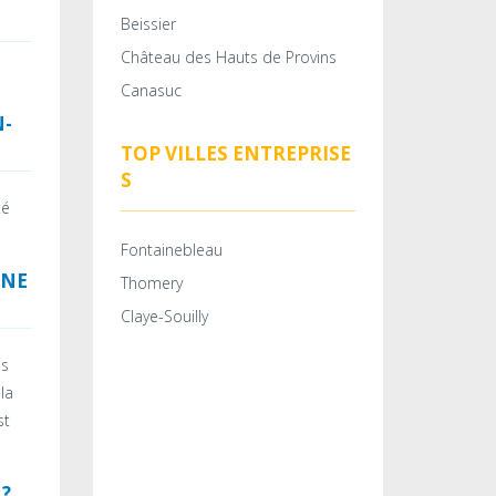
Beissier
Château des Hauts de Provins
Canasuc
N-
TOP VILLES ENTREPRISE
S
té
Fontainebleau
UNE
Thomery
Claye-Souilly
as
la
st
 ?