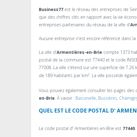
Business77
est le réseau des entreprises de Seine-
que des chiffres clés en rapport avec la vie éc
entreprises partenaires du réseau de la ville d'
Ar
Aucune entreprise n'est encore référencé dans la 
La ville d'
Armentières-en-Brie
compte 1373 hab
postal de la commune est 77440 et le code INSEE 
77008. La ville s'étend sur une superficie de 7.26
2
de 189 habitants par km
. La ville possède égale
Vous pouvez également consulter les pages des 
en-Brie
. À savoir :
Bassevelle
,
Bussières
,
Chamign
QUEL EST LE CODE POSTAL D' ARMEN
Le code postal d' Armentières-en-Brie est
77440
.