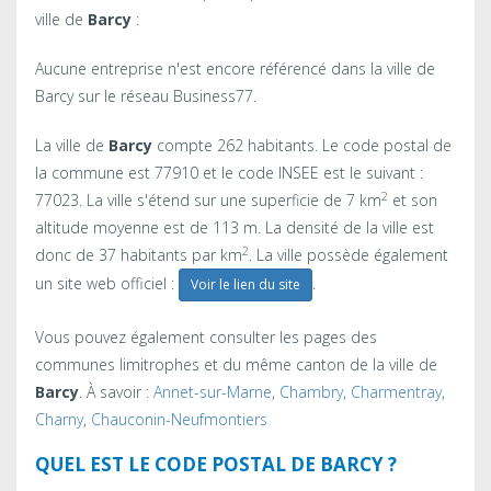
ville de
Barcy
:
Aucune entreprise n'est encore référencé dans la ville de
Barcy sur le réseau Business77.
La ville de
Barcy
compte 262 habitants. Le code postal de
la commune est 77910 et le code INSEE est le suivant :
2
77023. La ville s'étend sur une superficie de 7 km
et son
altitude moyenne est de 113 m. La densité de la ville est
2
donc de 37 habitants par km
. La ville possède également
un site web officiel :
.
Voir le lien du site
Vous pouvez également consulter les pages des
communes limitrophes et du même canton de la ville de
Barcy
. À savoir :
Annet-sur-Marne
,
Chambry
,
Charmentray
,
Charny
,
Chauconin-Neufmontiers
QUEL EST LE CODE POSTAL DE BARCY ?