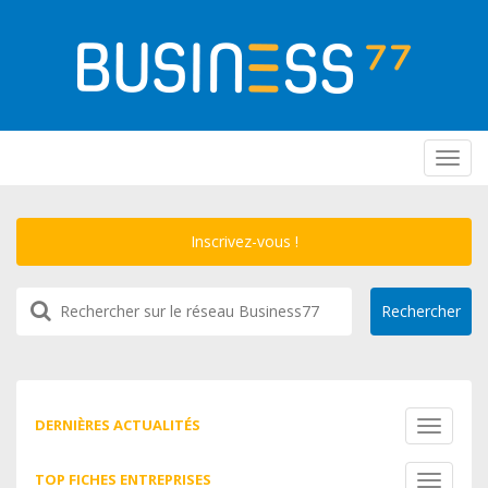
Toggl
navig
Inscrivez-vous !
DERNIÈRES ACTUALITÉS
Toggle
navigati
TOP FICHES ENTREPRISES
Toggle