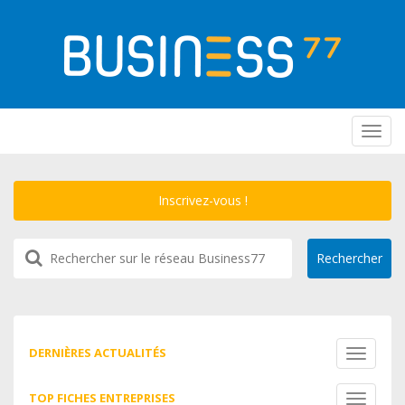
Toggl
navig
Inscrivez-vous !
DERNIÈRES ACTUALITÉS
Toggle
navigati
TOP FICHES ENTREPRISES
Toggle