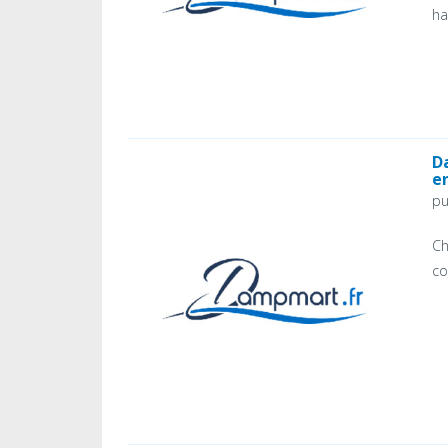
ha
D
e
pu
Ch
co