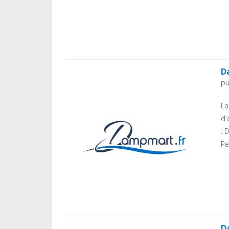
D
pu
La
d’
: 
Pe
D