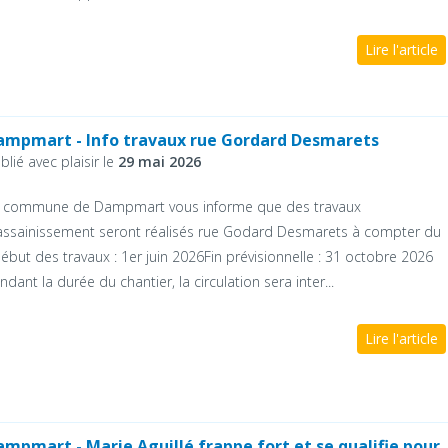
Lire l'article
ampmart - Info travaux rue Gordard Desmarets
blié avec plaisir le
29 mai 2026
 commune de Dampmart vous informe que des travaux
assainissement seront réalisés rue Godard Desmarets à compter du
Début des travaux : 1er juin 2026Fin prévisionnelle : 31 octobre 2026
ndant la durée du chantier, la circulation sera inter...
Lire l'article
ampmart - Marie Aguillé frappe fort et se qualifie pour