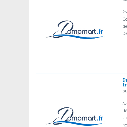
Pr
Co
de
Dé
D
t
pu
Av
dé
su
no