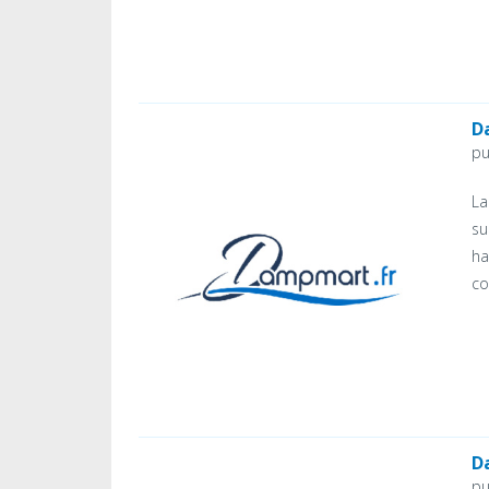
D
pu
La
su
ha
co
D
pu