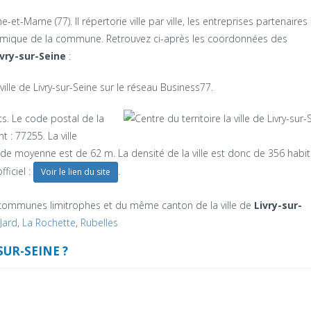
et-Marne (77). Il répertorie ville par ville, les entreprises partenaires 
onomique de la commune. Retrouvez ci-après les coordonnées des
ivry-sur-Seine
:
ille de Livry-sur-Seine sur le réseau Business77.
. Le code postal de la
 : 77255. La ville
ude moyenne est de 62 m. La densité de la ville est donc de 356 habi
ficiel :
.
Voir le lien du site
communes limitrophes et du même canton de la ville de
Livry-sur-
Jard
,
La Rochette
,
Rubelles
SUR-SEINE ?