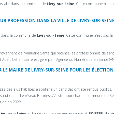
 installé dans la commune de
Livry-sur-Seine
. Cette commune n'est 
R PROFESSION DANS LA VILLE DE LIVRY-SUR-SEINE
lé dans la commune de
Livry-sur-Seine
. Cette commune n'est pas la
oviennent de l'Annuaire Santé qui recense les professionnels de san
t Adeli. Cet annuaire est géré par l'Agence du Numérique en Santé (AN
R LE MAIRE DE
LIVRY-SUR-SEINE
POUR LES ÉLECTION
ages des élus habilités à soutenir un candidat ont été rendus publics.
nstitutionnel. Le réseau Business77 liste pour chaque commune de Se
ction en 2022.
Livry-sur-Seine
a donné son parrainage au candidat
ROUSSEL Fabi