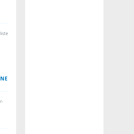
E
liste
UNE
r-