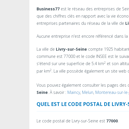
Business77
est le réseau des entreprises de Seine-
que des chiffres clés en rapport avec la vie éc
entreprises partenaires du réseau de la ville de
L
Aucune entreprise n'est encore référencé dans la v
La ville de
Livry-sur-Seine
compte 1925 habitants
commune est 77000 et le code INSEE est le suivant
2
s'étend sur une superficie de 5.4 km
et son altit
2
par km
. La ville possède également un site web of
Vous pouvez également consulter les pages des 
Seine
. À savoir :
Maincy
,
Melun
,
Montereau-sur-le-
QUEL EST LE CODE POSTAL DE LIVRY-
Le code postal de Livry-sur-Seine est
77000
.