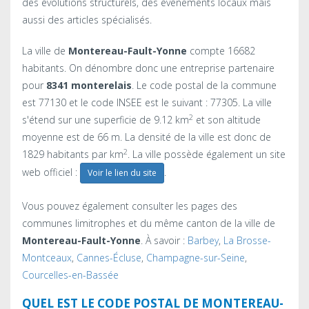
des évolutions structurels, des événements locaux mais
aussi des articles spécialisés.
La ville de
Montereau-Fault-Yonne
compte 16682
habitants. On dénombre donc une entreprise partenaire
pour
8341 monterelais
. Le code postal de la commune
est 77130 et le code INSEE est le suivant : 77305. La ville
2
s'étend sur une superficie de 9.12 km
et son altitude
moyenne est de 66 m. La densité de la ville est donc de
2
1829 habitants par km
. La ville possède également un site
web officiel :
.
Voir le lien du site
Vous pouvez également consulter les pages des
communes limitrophes et du même canton de la ville de
Montereau-Fault-Yonne
. À savoir :
Barbey
,
La Brosse-
Montceaux
,
Cannes-Écluse
,
Champagne-sur-Seine
,
Courcelles-en-Bassée
QUEL EST LE CODE POSTAL DE MONTEREAU-