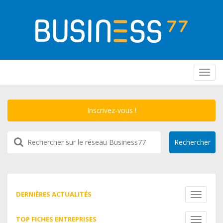
Toggl
navig
Inscrivez-vous !
DERNIÈRES ACTUALITÉS
Toggle
navigati
TOP FICHES ENTREPRISES
Toggle