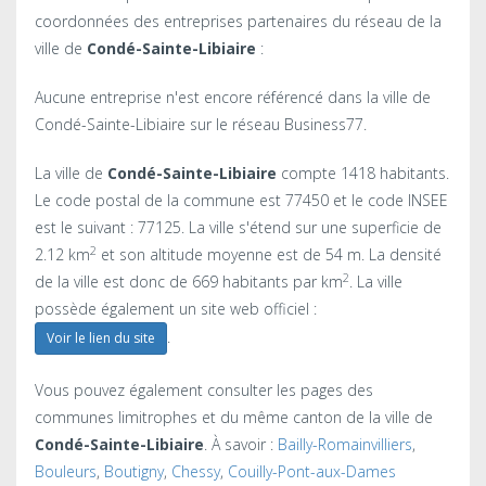
coordonnées des entreprises partenaires du réseau de la
ville de
Condé-Sainte-Libiaire
:
Aucune entreprise n'est encore référencé dans la ville de
Condé-Sainte-Libiaire sur le réseau Business77.
La ville de
Condé-Sainte-Libiaire
compte 1418 habitants.
Le code postal de la commune est 77450 et le code INSEE
est le suivant : 77125. La ville s'étend sur une superficie de
2
2.12 km
et son altitude moyenne est de 54 m. La densité
2
de la ville est donc de 669 habitants par km
. La ville
possède également un site web officiel :
.
Voir le lien du site
Vous pouvez également consulter les pages des
communes limitrophes et du même canton de la ville de
Condé-Sainte-Libiaire
. À savoir :
Bailly-Romainvilliers
,
Bouleurs
,
Boutigny
,
Chessy
,
Couilly-Pont-aux-Dames