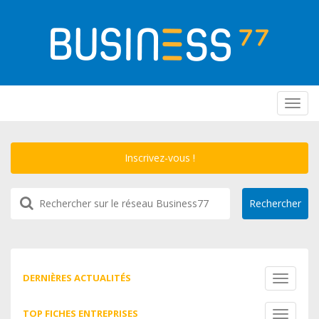
Toggl
navig
Inscrivez-vous !
DERNIÈRES ACTUALITÉS
Toggle
navigati
TOP FICHES ENTREPRISES
Toggle