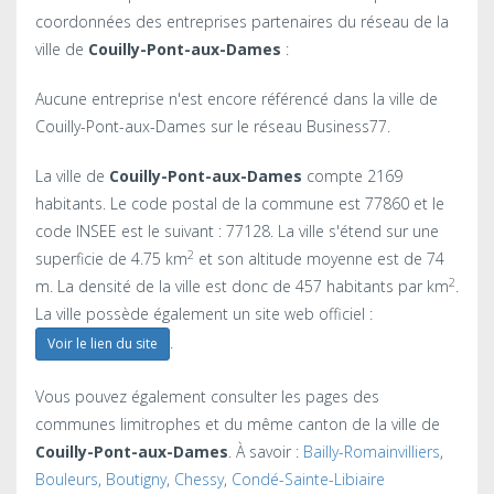
coordonnées des entreprises partenaires du réseau de la
ville de
Couilly-Pont-aux-Dames
:
Aucune entreprise n'est encore référencé dans la ville de
Couilly-Pont-aux-Dames sur le réseau Business77.
La ville de
Couilly-Pont-aux-Dames
compte 2169
habitants. Le code postal de la commune est 77860 et le
code INSEE est le suivant : 77128. La ville s'étend sur une
2
superficie de 4.75 km
et son altitude moyenne est de 74
2
m. La densité de la ville est donc de 457 habitants par km
.
La ville possède également un site web officiel :
.
Voir le lien du site
Vous pouvez également consulter les pages des
communes limitrophes et du même canton de la ville de
Couilly-Pont-aux-Dames
. À savoir :
Bailly-Romainvilliers
,
Bouleurs
,
Boutigny
,
Chessy
,
Condé-Sainte-Libiaire