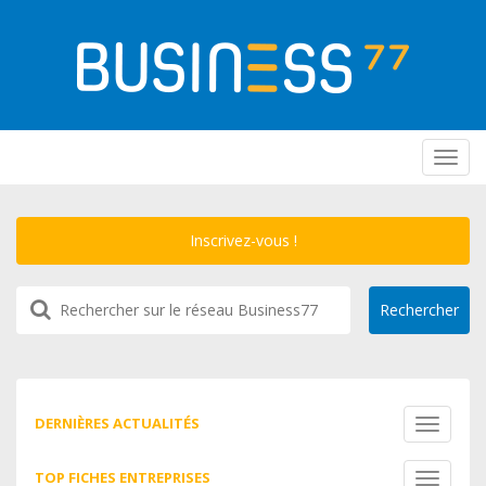
Toggl
navig
Inscrivez-vous !
DERNIÈRES ACTUALITÉS
Toggle
navigati
TOP FICHES ENTREPRISES
Toggle