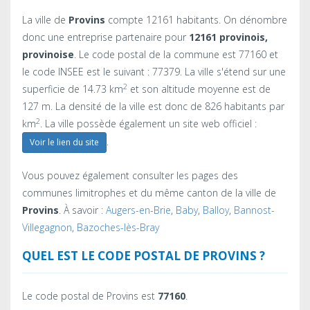
La ville de
Provins
compte 12161 habitants. On dénombre
donc une entreprise partenaire pour
12161 provinois,
provinoise
. Le code postal de la commune est 77160 et
le code INSEE est le suivant : 77379. La ville s'étend sur une
2
superficie de 14.73 km
et son altitude moyenne est de
127 m. La densité de la ville est donc de 826 habitants par
2
km
. La ville possède également un site web officiel :
.
Voir le lien du site
Vous pouvez également consulter les pages des
communes limitrophes et du même canton de la ville de
Provins
. À savoir :
Augers-en-Brie
,
Baby
,
Balloy
,
Bannost-
Villegagnon
,
Bazoches-lès-Bray
QUEL EST LE CODE POSTAL DE PROVINS ?
Le code postal de Provins est
77160
.