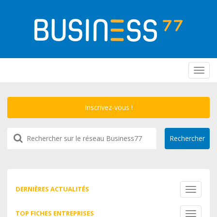
Toggl
navig
Inscrivez-vous !
DERNIÈRES ACTUALITÉS
Toggle
navigati
TOP FICHES ENTREPRISES
Toggle